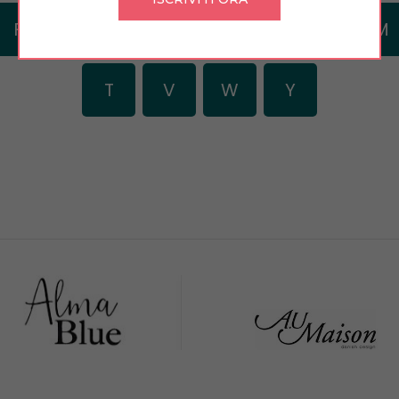
F
G
H
I
K
L
M
T
V
W
Y